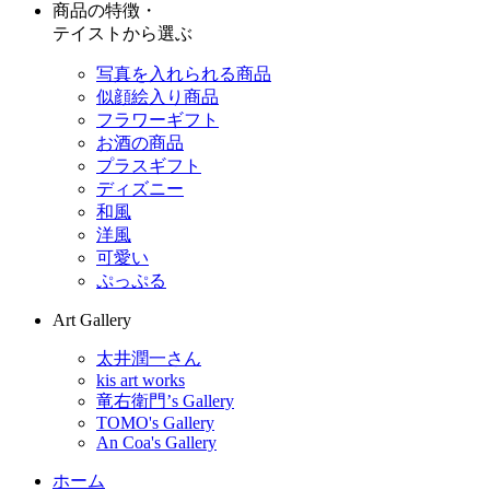
商品の特徴・
テイストから選ぶ
写真を入れられる商品
似顔絵入り商品
フラワーギフト
お酒の商品
プラスギフト
ディズニー
和風
洋風
可愛い
ぷっぷる
Art Gallery
太井潤一さん
kis art works
竜右衛門’s Gallery
TOMO's Gallery
An Coa's Gallery
ホーム