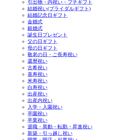
引出物・内祝い・プチギフト
結婚祝い(ブライダルギフト)
結婚記念日ギフト
金婚式
銀婚式
誕生日プレゼント
父の日ギフト
母の日ギフト
敬老の日・ご長寿祝い
還暦祝い
古希祝い
喜寿祝い
米寿祝い
白寿祝い
出産祝い
出産内祝い
入学・入園祝い
卒園祝い
卒業祝い
退職・異動・転勤・昇進祝い
新築・引っ越し祝い
開業・開店・起業祝い