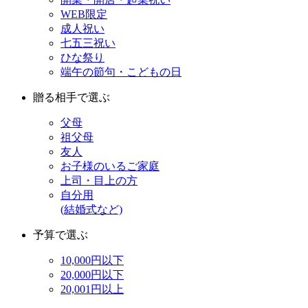
WEB限定
成人祝い
七五三祝い
ひな祭り
端午の節句・こどもの日
贈る相手で選ぶ
父母
祖父母
友人
お子様のいるご家庭
上司・目上の方
自分用
(結婚式など)
予算で選ぶ
10,000円以下
20,000円以下
20,001円以上