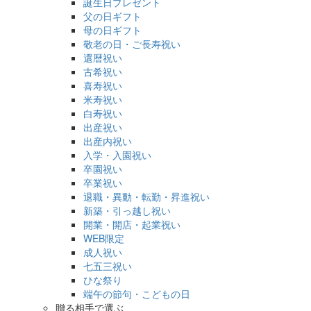
誕生日プレゼント
父の日ギフト
母の日ギフト
敬老の日・ご長寿祝い
還暦祝い
古希祝い
喜寿祝い
米寿祝い
白寿祝い
出産祝い
出産内祝い
入学・入園祝い
卒園祝い
卒業祝い
退職・異動・転勤・昇進祝い
新築・引っ越し祝い
開業・開店・起業祝い
WEB限定
成人祝い
七五三祝い
ひな祭り
端午の節句・こどもの日
贈る相手で選ぶ