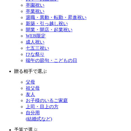
卒園祝い
卒業祝い
退職・異動・転勤・昇進祝い
新築・引っ越し祝い
開業・開店・起業祝い
WEB限定
成人祝い
七五三祝い
ひな祭り
端午の節句・こどもの日
贈る相手で選ぶ
父母
祖父母
友人
お子様のいるご家庭
上司・目上の方
自分用
(結婚式など)
予算で選ぶ