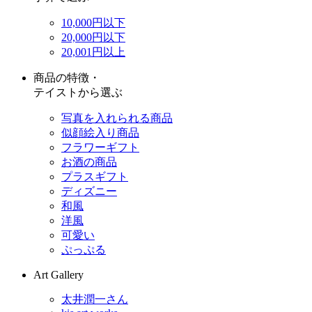
10,000円以下
20,000円以下
20,001円以上
商品の特徴・
テイストから選ぶ
写真を入れられる商品
似顔絵入り商品
フラワーギフト
お酒の商品
プラスギフト
ディズニー
和風
洋風
可愛い
ぷっぷる
Art Gallery
太井潤一さん