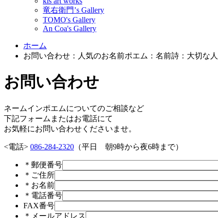
kis art works
竜右衛門’s Gallery
TOMO's Gallery
An Coa's Gallery
ホーム
お問い合わせ：人気のお名前ポエム：名前詩：大切な人
お問い合わせ
ネームインポエムについてのご相談など
下記フォームまたはお電話にて
お気軽にお問い合わせくださいませ。
<電話>
086-284-2320
（平日 朝9時から夜6時まで）
＊
郵便番号
＊
ご住所
＊
お名前
＊
電話番号
FAX番号
＊
メールアドレス