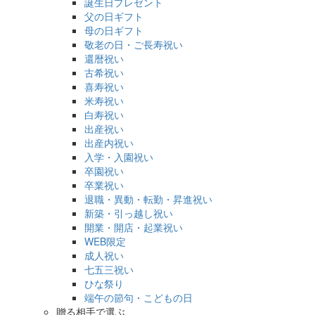
誕生日プレゼント
父の日ギフト
母の日ギフト
敬老の日・ご長寿祝い
還暦祝い
古希祝い
喜寿祝い
米寿祝い
白寿祝い
出産祝い
出産内祝い
入学・入園祝い
卒園祝い
卒業祝い
退職・異動・転勤・昇進祝い
新築・引っ越し祝い
開業・開店・起業祝い
WEB限定
成人祝い
七五三祝い
ひな祭り
端午の節句・こどもの日
贈る相手で選ぶ