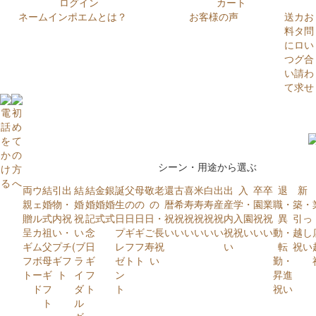
ログイン
カート
ネームインポエムとは？
お客様の声
送
カ
お
料
タ
問
に
ロ
い
つ
グ
合
い
請
わ
て
求
せ
シーン・用途から選ぶ
両
ウ
結
引出
結
結
金
銀
誕
父
母
敬老
還
古
喜
米
白
出
出
入
卒
卒
退
新
親
ェ
婚
物・
婚
婚
婚
婚
生
の
の
の
暦
希
寿
寿
寿
産
産
学・
園
業
職・
築・
贈
ル
式
内祝
祝
記
式
式
日
日
日
日・
祝
祝
祝
祝
祝
祝
内
入園
祝
祝
異
引っ
呈
カ
祖
い・
い
念
プ
ギ
ギ
ご長
い
い
い
い
い
い
祝
祝い
い
い
動・
越し
ギ
ム
父
プチ
(ブ
日
レ
フ
フ
寿祝
い
転
祝い
フ
ボ
母
ギフ
ラ
ギ
ゼ
ト
ト
い
勤・
ト
ー
ギ
ト
イ
フ
ン
昇進
ド
フ
ダ
ト
ト
祝い
ト
ル