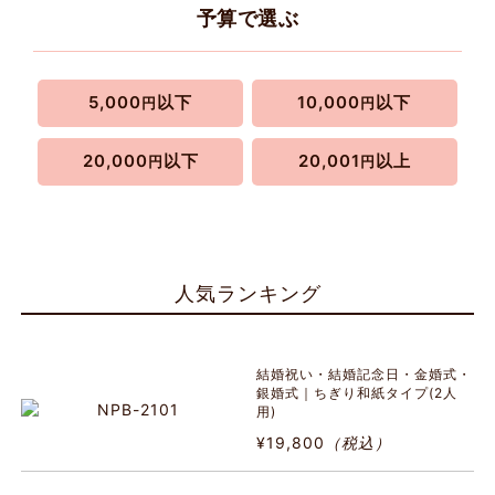
予算で選ぶ
5,000
以下
10,000
以下
円
円
20,000
以下
20,001
以上
円
円
人気ランキング
結婚祝い・結婚記念日・金婚式・
銀婚式｜ちぎり和紙タイプ(2人
用)
¥19,800
（税込）