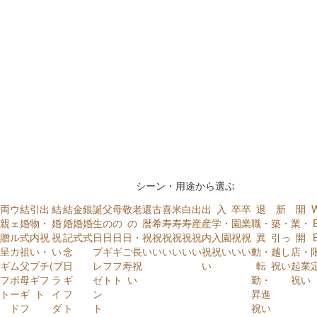
シーン・用途から選ぶ
両
ウ
結
引出
結
結
金
銀
誕
父
母
敬老
還
古
喜
米
白
出
出
入
卒
卒
退
新
開
親
ェ
婚
物・
婚
婚
婚
婚
生
の
の
の
暦
希
寿
寿
寿
産
産
学・
園
業
職・
築・
業・
贈
ル
式
内祝
祝
記
式
式
日
日
日
日・
祝
祝
祝
祝
祝
祝
内
入園
祝
祝
異
引っ
開
呈
カ
祖
い・
い
念
プ
ギ
ギ
ご長
い
い
い
い
い
い
祝
祝い
い
い
動・
越し
店・
ギ
ム
父
プチ
(ブ
日
レ
フ
フ
寿祝
い
転
祝い
起業
フ
ボ
母
ギフ
ラ
ギ
ゼ
ト
ト
い
勤・
祝い
ト
ー
ギ
ト
イ
フ
ン
昇進
ド
フ
ダ
ト
ト
祝い