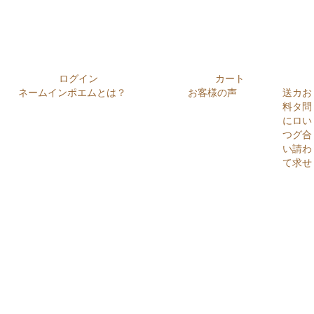
ログイン
カート
ネームインポエムとは？
お客様の声
送
カ
お
料
タ
問
に
ロ
い
つ
グ
合
い
請
わ
て
求
せ