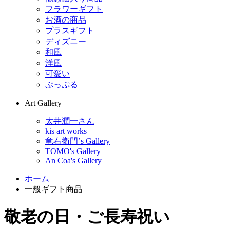
フラワーギフト
お酒の商品
プラスギフト
ディズニー
和風
洋風
可愛い
ぷっぷる
Art Gallery
太井潤一さん
kis art works
竜右衛門’s Gallery
TOMO's Gallery
An Coa's Gallery
ホーム
一般ギフト商品
敬老の日・ご長寿祝い