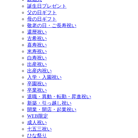
誕生日プレゼント
父の日ギフト
母の日ギフト
敬老の日・ご長寿祝い
還暦祝い
古希祝い
喜寿祝い
米寿祝い
白寿祝い
出産祝い
出産内祝い
入学・入園祝い
卒園祝い
卒業祝い
退職・異動・転勤・昇進祝い
新築・引っ越し祝い
開業・開店・起業祝い
WEB限定
成人祝い
七五三祝い
ひな祭り