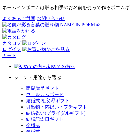
ネームインポエムは贈る相手のお名前を使って作るポエムギ
よくあるご質問
お問い合わせ
カタログ
ログイン
カート
初めての方へ
シーン・用途から選ぶ
両親贈呈ギフト
ウェルカムボード
結婚式 祖父母ギフト
引出物・内祝い・プチギフト
結婚祝い(ブライダルギフト)
結婚記念日ギフト
金婚式
銀婚式