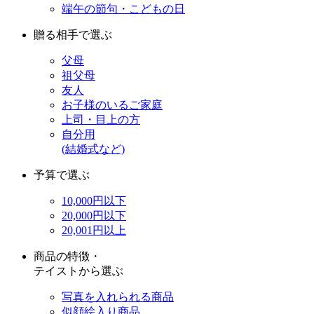
端午の節句・こどもの日
贈る相手で選ぶ
父母
祖父母
友人
お子様のいるご家庭
上司・目上の方
自分用
(結婚式など)
予算で選ぶ
10,000円以下
20,000円以下
20,001円以上
商品の特徴・
テイストから選ぶ
写真を入れられる商品
似顔絵入り商品