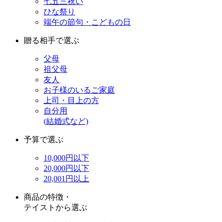
七五三祝い
ひな祭り
端午の節句・こどもの日
贈る相手で選ぶ
父母
祖父母
友人
お子様のいるご家庭
上司・目上の方
自分用
(結婚式など)
予算で選ぶ
10,000円以下
20,000円以下
20,001円以上
商品の特徴・
テイストから選ぶ