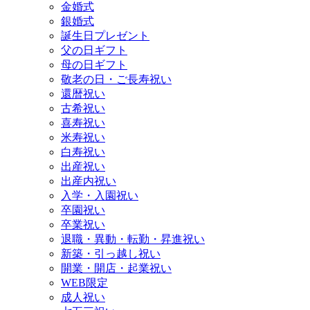
金婚式
銀婚式
誕生日プレゼント
父の日ギフト
母の日ギフト
敬老の日・ご長寿祝い
還暦祝い
古希祝い
喜寿祝い
米寿祝い
白寿祝い
出産祝い
出産内祝い
入学・入園祝い
卒園祝い
卒業祝い
退職・異動・転勤・昇進祝い
新築・引っ越し祝い
開業・開店・起業祝い
WEB限定
成人祝い