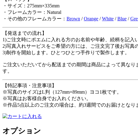
・サイズ：275mm×335mm
・フレームカラー：Natural
・その他のフレームカラー：
Brown
/
Orange
/
White
/
Blue
/
Gre
【発送までの流れ】
1)ご注文時にポエムに入れる方のお名前や年齢、続柄を記入
2)写真入れサービスをご希望の方には、ご注文完了後お写真
3)制作を開始します。ひとつひとつ手作りで製作します。
ご注文いただいてから配送までの期間は商品によって異なりま
す。
【特記事項・注意事項】
※写真のサイズはL判（127mm×89mm）ヨコ1枚です。
※写真はお客様自身でお入れください。
※作品5点以上のご注文の場合は、約3週間でのお届けとなり
オプション