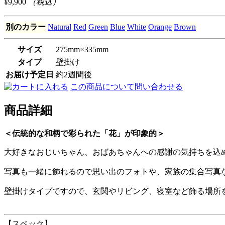
¥9,900
（税込）
別のカラー
Natural
Red
Green
Blue
White
Orange
Brown
サイズ
275mm×335mm
タイプ
壁掛け
お届け予定日
約2週間後
この商品について問い合わせる
商品詳細
＜伝統的な和柄で彩られた「花」が印象的＞
大好きなおじいちゃん、おばあちゃんへの感謝の気持ちを込
写真も一緒に飾れるので思い出のフォトや、家族の集合写真
壁掛けタイプですので、玄関やリビング、寝室など飾る場所
【スペック】