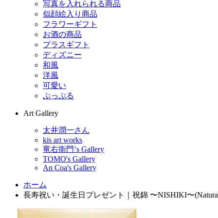
写真を入れられる商品
似顔絵入り商品
フラワーギフト
お酒の商品
プラスギフト
ディズニー
和風
洋風
可愛い
ぷっぷる
Art Gallery
太井潤一さん
kis art works
竜右衛門’s Gallery
TOMO's Gallery
An Coa's Gallery
ホーム
長寿祝い・誕生日プレゼント｜祝錦 〜NISHIKI〜(Natural