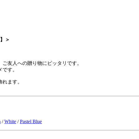
ズ】＞
、ご友人への贈り物にピッタリです。
メです。
飾れます。
n
/
White
/
Pastel Blue