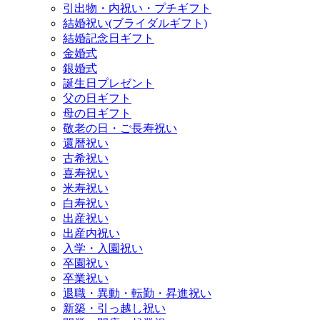
引出物・内祝い・プチギフト
結婚祝い(ブライダルギフト)
結婚記念日ギフト
金婚式
銀婚式
誕生日プレゼント
父の日ギフト
母の日ギフト
敬老の日・ご長寿祝い
還暦祝い
古希祝い
喜寿祝い
米寿祝い
白寿祝い
出産祝い
出産内祝い
入学・入園祝い
卒園祝い
卒業祝い
退職・異動・転勤・昇進祝い
新築・引っ越し祝い