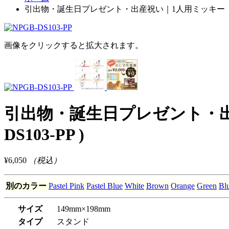
引出物・誕生日プレゼント・出産祝い｜1人用ミッキー「和柄」(P
画像をクリックすると拡大されます。
引出物・誕生日プレゼント・出産祝
DS103-PP )
¥6,050
（税込）
別のカラー
Pastel Pink
Pastel Blue
White
Brown
Orange
Green
Bl
サイズ
149mm×198mm
タイプ
スタンド