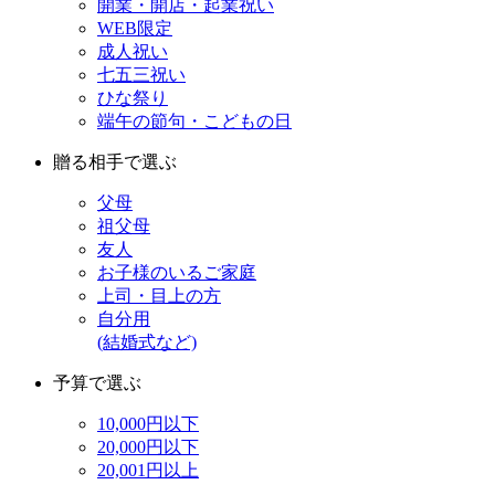
開業・開店・起業祝い
WEB限定
成人祝い
七五三祝い
ひな祭り
端午の節句・こどもの日
贈る相手で選ぶ
父母
祖父母
友人
お子様のいるご家庭
上司・目上の方
自分用
(結婚式など)
予算で選ぶ
10,000円以下
20,000円以下
20,001円以上