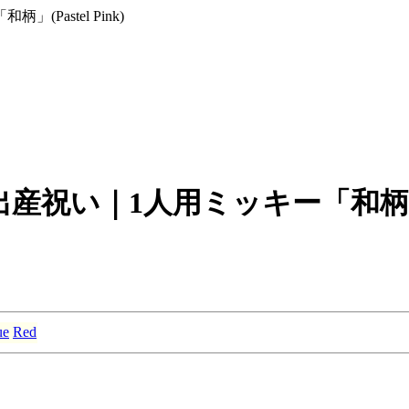
astel Pink)
い｜1人用ミッキー「和柄」(Pas
ue
Red