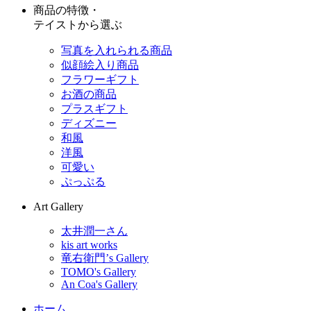
商品の特徴・
テイストから選ぶ
写真を入れられる商品
似顔絵入り商品
フラワーギフト
お酒の商品
プラスギフト
ディズニー
和風
洋風
可愛い
ぷっぷる
Art Gallery
太井潤一さん
kis art works
竜右衛門’s Gallery
TOMO's Gallery
An Coa's Gallery
ホーム