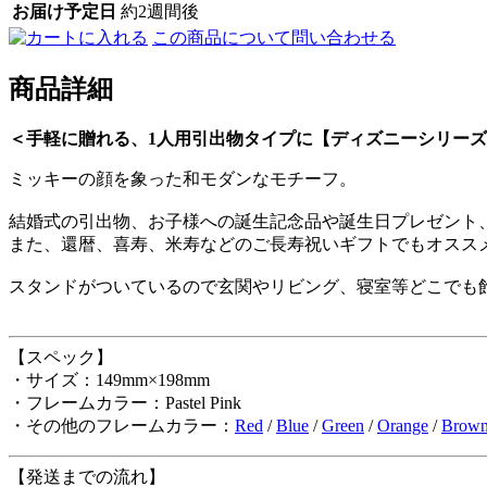
お届け予定日
約2週間後
この商品について問い合わせる
商品詳細
＜手軽に贈れる、1人用引出物タイプに【ディズニーシリー
ミッキーの顔を象った和モダンなモチーフ。
結婚式の引出物、お子様への誕生記念品や誕生日プレゼント
また、還暦、喜寿、米寿などのご長寿祝いギフトでもオスス
スタンドがついているので玄関やリビング、寝室等どこでも
【スペック】
・サイズ：149mm×198mm
・フレームカラー：Pastel Pink
・その他のフレームカラー：
Red
/
Blue
/
Green
/
Orange
/
Brow
【発送までの流れ】