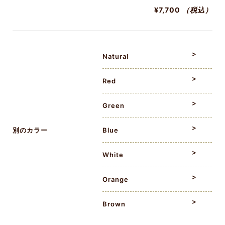
¥7,700
（税込）
Natural
Red
Green
別のカラー
Blue
White
Orange
Brown