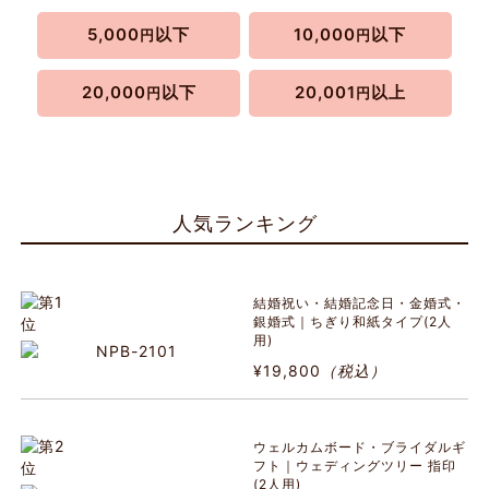
5,000
以下
10,000
以下
円
円
20,000
以下
20,001
以上
円
円
人気ランキング
結婚祝い・結婚記念日・金婚式・
銀婚式｜ちぎり和紙タイプ(2人
用)
¥19,800
（税込）
ウェルカムボード・ブライダルギ
フト｜ウェディングツリー 指印
(2人用)