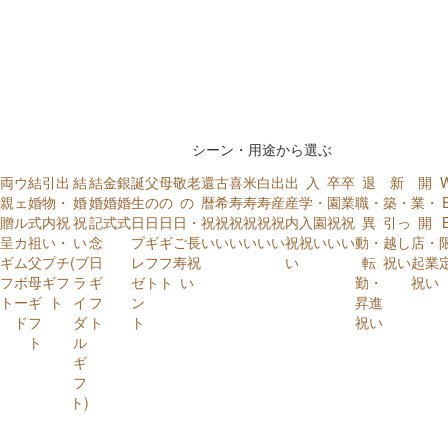
シーン・用途から選ぶ
両
ウ
結
引出
結
結
金
銀
誕
父
母
敬老
還
古
喜
米
白
出
出
入
卒
卒
退
新
開
親
ェ
婚
物・
婚
婚
婚
婚
生
の
の
の
暦
希
寿
寿
寿
産
産
学・
園
業
職・
築・
業・
贈
ル
式
内祝
祝
記
式
式
日
日
日
日・
祝
祝
祝
祝
祝
祝
内
入園
祝
祝
異
引っ
開
呈
カ
祖
い・
い
念
プ
ギ
ギ
ご長
い
い
い
い
い
い
祝
祝い
い
い
動・
越し
店・
ギ
ム
父
プチ
(ブ
日
レ
フ
フ
寿祝
い
転
祝い
起業
フ
ボ
母
ギフ
ラ
ギ
ゼ
ト
ト
い
勤・
祝い
ト
ー
ギ
ト
イ
フ
ン
昇進
ド
フ
ダ
ト
ト
祝い
ト
ル
ギ
フ
ト)