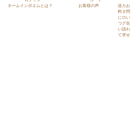
ネームインポエムとは？
お客様の声
送
カ
お
料
タ
問
に
ロ
い
つ
グ
合
い
請
わ
て
求
せ