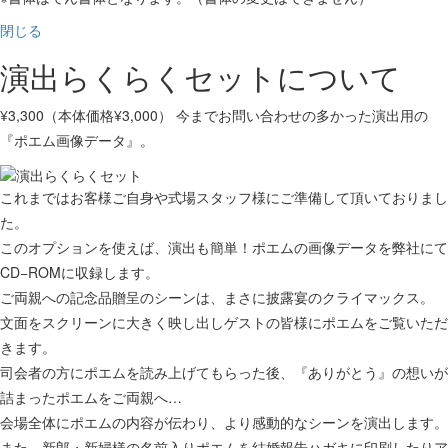
閉じる
演出らくらくセットについて
¥3,300（本体価格¥3,000） 今までお問い合わせの多かった演出用の
『ポエム画像データ』。
これまではお客様ご自身や式場スタッフ様にご準備して頂いておりまし
た。
このオプションを使えば、演出も簡単！ポエムの画像データを弊社にて
CD−ROMに収録します。
ご両親への記念品贈呈のシーンは、まさに披露宴のクライマックス。
文面をスクリーンに大きく映し出しゲストの皆様にポエムをご覧いただ
きます。
司会者の方にポエムを読み上げてもらった後、『ありがとう』の想いが
詰まったポエムをご両親へ…
会場全体にポエムの内容が伝わり、より感動的なシーンを演出します。
また、新郎・新婦様の名前入りポエムを結婚報告ハガキに印刷したりア