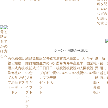
料
タ
問
に
ロ
い
つ
グ
合
い
請
わ
て
求
せ
シーン・用途から選ぶ
両
ウ
結
引出
結
結
金
銀
誕
父
母
敬老
還
古
喜
米
白
出
出
入
卒
卒
退
新
親
ェ
婚
物・
婚
婚
婚
婚
生
の
の
の
暦
希
寿
寿
寿
産
産
学・
園
業
職・
築・
贈
ル
式
内祝
祝
記
式
式
日
日
日
日・
祝
祝
祝
祝
祝
祝
内
入園
祝
祝
異
引っ
呈
カ
祖
い・
い
念
プ
ギ
ギ
ご長
い
い
い
い
い
い
祝
祝い
い
い
動・
越し
ギ
ム
父
プチ
(ブ
日
レ
フ
フ
寿祝
い
転
祝い
フ
ボ
母
ギフ
ラ
ギ
ゼ
ト
ト
い
勤・
ト
ー
ギ
ト
イ
フ
ン
昇進
ド
フ
ダ
ト
ト
祝い
ト
ル
ギ
フ