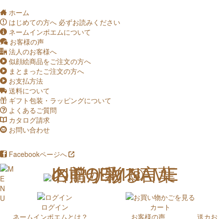
ホーム
q
はじめての方へ
必ずお読みください
a
ネームインポエムについて
c
お客様の声
o
法人のお客様へ
s
似顔絵商品をご注文の方へ
p
まとまったご注文の方へ
p
お支払方法
p
送料について
t
ギフト包装・ラッピングについて
f
よくあるご質問
u
カタログ請求
_
お問い合わせ
v
Facebookページへ
i
!
ログイン
カート
ネームインポエムとは？
お客様の声
送
カ
お