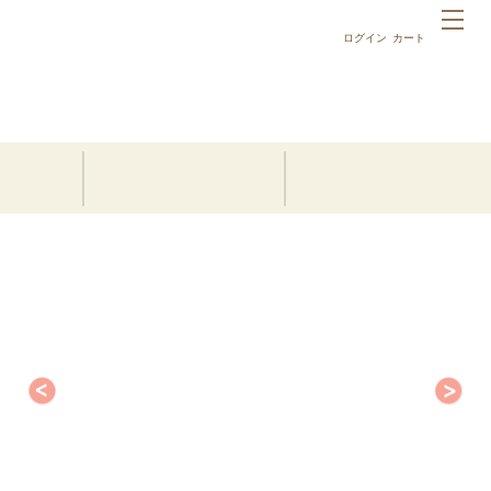
ログイン
カート
ホーム
10,000円以内の名前詩ギフト
両親贈呈ギフト・祖父母ギフト｜祝錦 〜NISHIKI〜(Blue)(1
人用)