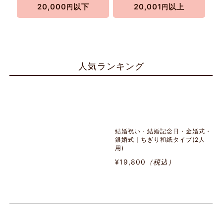
20,000
以下
20,001
以上
円
円
人気ランキング
結婚祝い・結婚記念日・金婚式・
銀婚式｜ちぎり和紙タイプ(2人
用)
¥19,800
（税込）