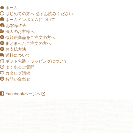
ホーム
q
はじめての方へ
必ずお読みください
a
ネームインポエムについて
c
お客様の声
o
法人のお客様へ
s
似顔絵商品をご注文の方へ
p
まとまったご注文の方へ
p
お支払方法
p
送料について
t
ギフト包装・ラッピングについて
f
よくあるご質問
u
カタログ請求
_
お問い合わせ
v
Facebookページへ
i
!