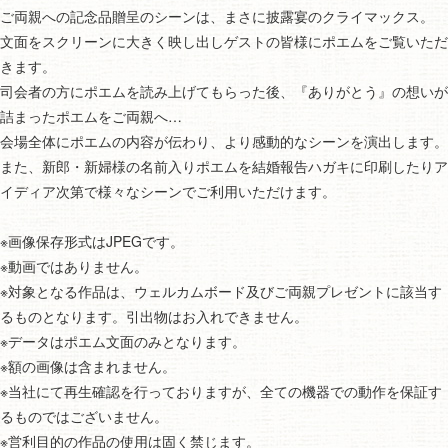
ご両親への記念品贈呈のシーンは、まさに披露宴のクライマックス。
文面をスクリーンに大きく映し出しゲストの皆様にポエムをご覧いただ
きます。
司会者の方にポエムを読み上げてもらった後、『ありがとう』の想いが
詰まったポエムをご両親へ…
会場全体にポエムの内容が伝わり、より感動的なシーンを演出します。
また、新郎・新婦様の名前入りポエムを結婚報告ハガキに印刷したりア
イディア次第で様々なシーンでご利用いただけます。
※画像保存形式はJPEGです。
※動画ではありません。
※対象となる作品は、ウェルカムボード及びご両親プレゼントに該当す
るものとなります。引出物はお入れできません。
※データはポエム文面のみとなります。
※額の画像は含まれません。
※当社にて再生確認を行っておりますが、全ての機器での動作を保証す
るものではございません。
※営利目的の作品の使用は固く禁じます。