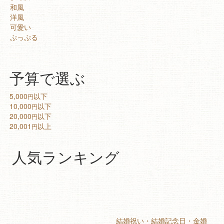
和風
洋風
可愛い
ぷっぷる
予算で選ぶ
5,000
以下
円
10,000
以下
円
20,000
以下
円
20,001
以上
円
人気ランキング
結婚祝い・結婚記念日・金婚