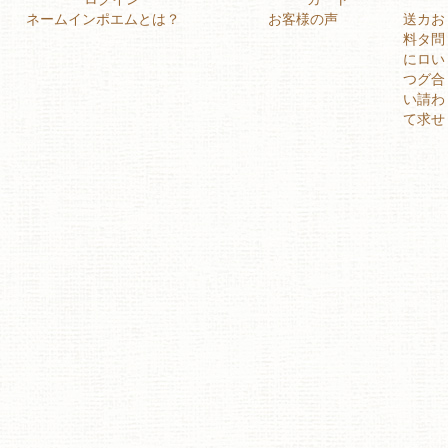
ネームインポエムとは？
お客様の声
送
カ
お
料
タ
問
に
ロ
い
つ
グ
合
い
請
わ
て
求
せ