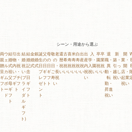
シーン・用途から選ぶ
両
ウ
結
引出
結
結
金
銀
誕
父
母
敬老
還
古
喜
米
白
出
出
入
卒
卒
退
新
開
親
ェ
婚
物・
婚
婚
婚
婚
生
の
の
の
暦
希
寿
寿
寿
産
産
学・
園
業
職・
築・
業・
贈
ル
式
内祝
祝
記
式
式
日
日
日
日・
祝
祝
祝
祝
祝
祝
内
入園
祝
祝
異
引っ
開
呈
カ
祖
い・
い
念
プ
ギ
ギ
ご長
い
い
い
い
い
い
祝
祝い
い
い
動・
越し
店・
ギ
ム
父
プチ
(ブ
日
レ
フ
フ
寿祝
い
転
祝い
起業
フ
ボ
母
ギフ
ラ
ギ
ゼ
ト
ト
い
勤・
祝い
ト
ー
ギ
ト
イ
フ
ン
昇進
ド
フ
ダ
ト
ト
祝い
ト
ル
ギ
フ
ト)