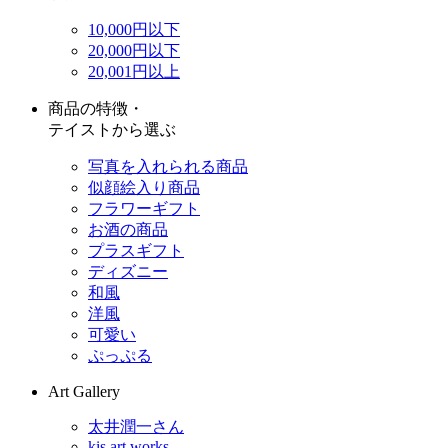
10,000円以下
20,000円以下
20,001円以上
商品の特徴・
テイストから選ぶ
写真を入れられる商品
似顔絵入り商品
フラワーギフト
お酒の商品
プラスギフト
ディズニー
和風
洋風
可愛い
ぷっぷる
Art Gallery
太井潤一さん
kis art works