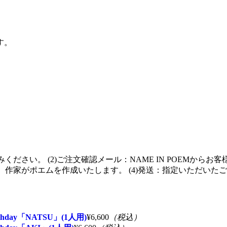
す。
ay「NATSU」(1人用)
¥6,600
（税込）