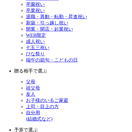
卒園祝い
卒業祝い
退職・異動・転勤・昇進祝い
新築・引っ越し祝い
開業・開店・起業祝い
WEB限定
成人祝い
七五三祝い
ひな祭り
端午の節句・こどもの日
贈る相手で選ぶ
父母
祖父母
友人
お子様のいるご家庭
上司・目上の方
自分用
(結婚式など)
予算で選ぶ