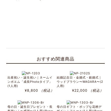
おすすめ関連商品
出産祝い・誕生祝い｜ネームイ
結婚記念日・金婚式・銀婚式｜
ンポエム「成長Photoタイプ」
ウッドブラウン〜WAGARA〜(2
(1人用)
人用)
¥8,800
（税込）
¥22,000
（税込）
母の日・誕生日プレゼント・長
母の日ギフト・ポップな花柄デ
寿祝い｜〜感謝〜(1人用)(Brow
ザイン｜フルール(1人用)(Brow