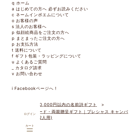
q
ホーム
a
はじめての方へ
必ずお読みください
c
ネームインポエムについて
o
お客様の声
s
法人のお客様へ
p
似顔絵商品をご注文の方へ
p
まとまったご注文の方へ
p
お支払方法
t
送料について
f
ギフト包装・ラッピングについて
u
よくあるご質問
_
カタログ請求
v
お問い合わせ
i
Facebookページへ
!
ホーム
20,000円以内の名前詩ギフト
ウェルカムボード・両親贈呈ギフト｜プレシャス キャンバ
ログイン
ス(ホワイト)(2人用)
カート