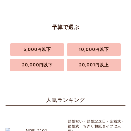
予算で選ぶ
5,000
以下
10,000
以下
円
円
20,000
以下
20,001
以上
円
円
人気ランキング
結婚祝い・結婚記念日・金婚式・
銀婚式｜ちぎり和紙タイプ(2人