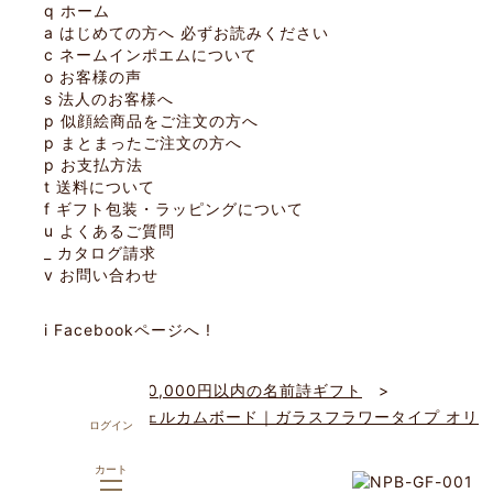
q
ホーム
a
はじめての方へ
必ずお読みください
c
ネームインポエムについて
o
お客様の声
s
法人のお客様へ
p
似顔絵商品をご注文の方へ
p
まとまったご注文の方へ
p
お支払方法
t
送料について
f
ギフト包装・ラッピングについて
u
よくあるご質問
_
カタログ請求
v
お問い合わせ
i
Facebookページへ
!
ホーム
20,000円以内の名前詩ギフト
結婚祝い・ウェルカムボード｜ガラスフラワータイプ オリ
ログイン
ジナル(2人用)
カート