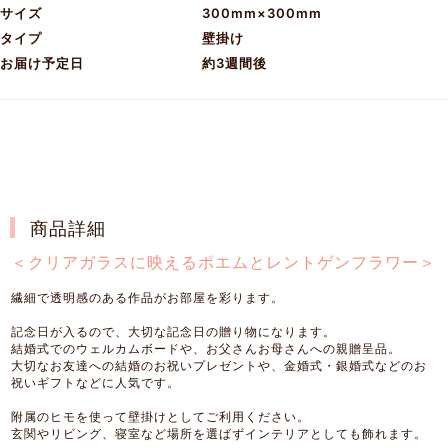
サイズ
300mm×300mm
タイプ
壁掛け
お届け予定日
約3週間後
商品詳細
＜クリアガラスに映えるポエムとレントゲンフラワー＞
繊細で透明感のある作品がお部屋を彩ります。
記念日が入るので、大切な記念日の贈り物になります。
結婚式でのウェルカムボードや、お父さんお母さんへの親贈呈品。
大切なお友達への結婚のお祝いプレゼントや、金婚式・銀婚式などのお
祝いギフトなどに人気です。
附属のヒモを使って壁掛けとしてご利用ください。
玄関やリビング、寝室など場所を選ばずインテリアとしても飾れます。