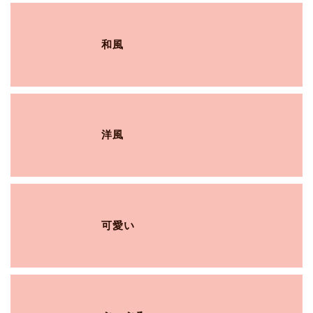
和風
洋風
可愛い