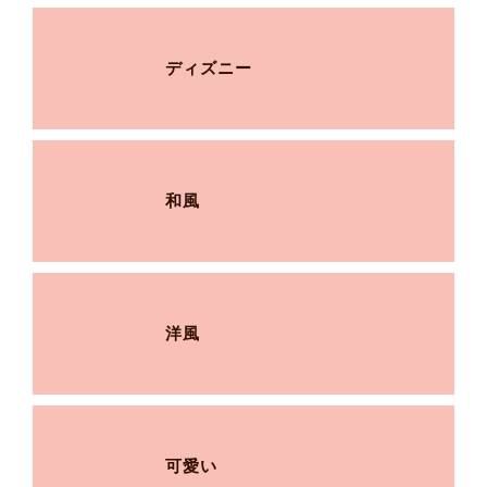
ディズニー
和風
洋風
可愛い