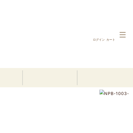
ログイン
カート
ホーム
10,000円以内の名前詩ギフト
引出物・ブライダルギフト｜1人用色紙タイプ(Red)