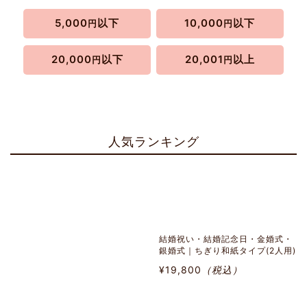
5,000
以下
10,000
以下
円
円
20,000
以下
20,001
以上
円
円
人気ランキング
結婚祝い・結婚記念日・金婚式・
銀婚式｜ちぎり和紙タイプ(2人用)
¥19,800
（税込）