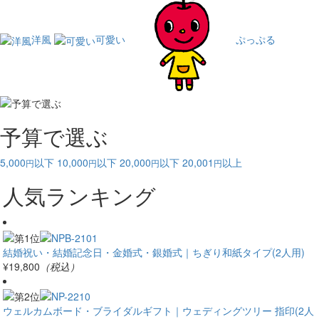
洋風
可愛い
ぷっぷる
予算で選ぶ
5,000
以下
10,000
以下
20,000
以下
20,001
以上
円
円
円
円
人気ランキング
結婚祝い・結婚記念日・金婚式・銀婚式｜ちぎり和紙タイプ(2人用)
¥19,800
（税込）
ウェルカムボード・ブライダルギフト｜ウェディングツリー 指印(2人