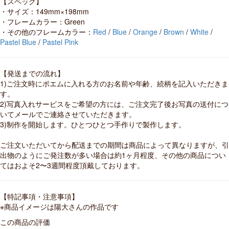
【スペック】
・サイズ：149mm×198mm
・フレームカラー：Green
・その他のフレームカラー：
Red
/
Blue
/
Orange
/
Brown
/
White
/
Pastel Blue
/
Pastel Pink
【発送までの流れ】
1)ご注文時にポエムに入れる方のお名前や年齢、続柄を記入いただきま
す。
2)写真入れサービスをご希望の方には、ご注文完了後お写真の送付につ
いてメールでご連絡させていただきます。
3)制作を開始します。ひとつひとつ手作りで製作します。
ご注文いただいてから配送までの期間は商品によって異なりますが、引
出物のようにご発注数が多い場合は約1ヶ月程度、その他の商品につい
てはおよそ2〜3週間程度頂戴しております。
【特記事項・注意事項】
※商品イメージは陽大さんの作品です
この商品の評価