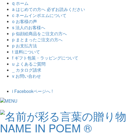
q
ホーム
a
はじめての方へ
必ずお読みください
c
ネームインポエムについて
o
お客様の声
s
法人のお客様へ
p
似顔絵商品をご注文の方へ
p
まとまったご注文の方へ
p
お支払方法
t
送料について
f
ギフト包装・ラッピングについて
u
よくあるご質問
_
カタログ請求
v
お問い合わせ
i
Facebookページへ
!