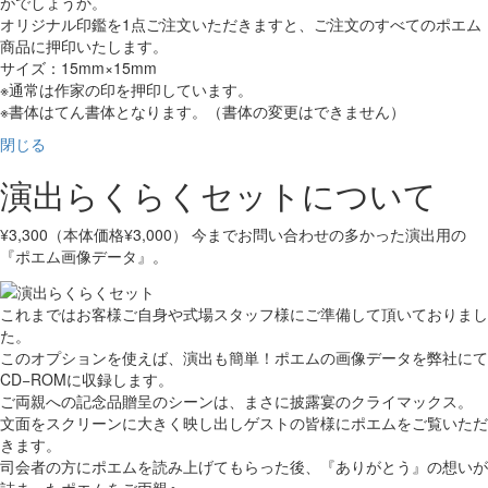
がでしょうか。
オリジナル印鑑を1点ご注文いただきますと、ご注文のすべてのポエム
商品に押印いたします。
サイズ：15mm×15mm
※通常は作家の印を押印しています。
※書体はてん書体となります。（書体の変更はできません）
閉じる
演出らくらくセットについて
¥3,300（本体価格¥3,000） 今までお問い合わせの多かった演出用の
『ポエム画像データ』。
これまではお客様ご自身や式場スタッフ様にご準備して頂いておりまし
た。
このオプションを使えば、演出も簡単！ポエムの画像データを弊社にて
CD−ROMに収録します。
ご両親への記念品贈呈のシーンは、まさに披露宴のクライマックス。
文面をスクリーンに大きく映し出しゲストの皆様にポエムをご覧いただ
きます。
司会者の方にポエムを読み上げてもらった後、『ありがとう』の想いが
詰まったポエムをご両親へ…