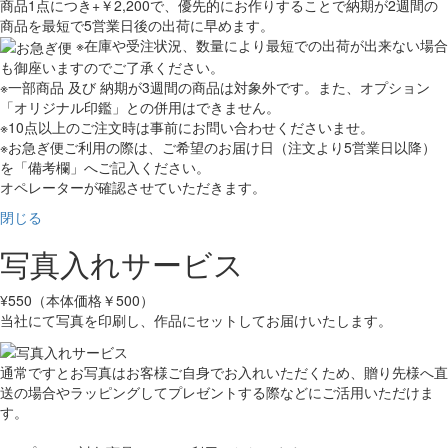
商品1点につき+￥2,200で、優先的にお作りすることで納期が2週間の
商品を最短で5営業日後の出荷に早めます。
※在庫や受注状況、数量により最短での出荷が出来ない場合
も御座いますのでご了承ください。
※一部商品 及び 納期が3週間の商品は対象外です。また、オプション
「オリジナル印鑑」との併用はできません。
※10点以上のご注文時は事前にお問い合わせくださいませ。
※お急ぎ便ご利用の際は、ご希望のお届け日（注文より5営業日以降）
を「備考欄」へご記入ください。
オペレーターが確認させていただきます。
閉じる
写真入れサービス
¥550（本体価格￥500）
当社にて写真を印刷し、作品にセットしてお届けいたします。
通常ですとお写真はお客様ご自身でお入れいただくため、贈り先様へ直
送の場合やラッピングしてプレゼントする際などにご活用いただけま
す。