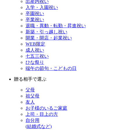
出産内祝い
入学・入園祝い
卒園祝い
卒業祝い
退職・異動・転勤・昇進祝い
新築・引っ越し祝い
開業・開店・起業祝い
WEB限定
成人祝い
七五三祝い
ひな祭り
端午の節句・こどもの日
贈る相手で選ぶ
父母
祖父母
友人
お子様のいるご家庭
上司・目上の方
自分用
(結婚式など)