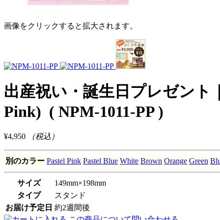
画像をクリックすると拡大されます。
出産祝い・誕生日プレゼント｜1人
Pink)
( NPM-1011-PP )
¥4,950
（税込）
別のカラー
Pastel Pink
Pastel Blue
White
Brown
Orange
Green
Bl
サイズ
149mm×198mm
タイプ
スタンド
お届け予定日
約2週間後
この商品について問い合わせる