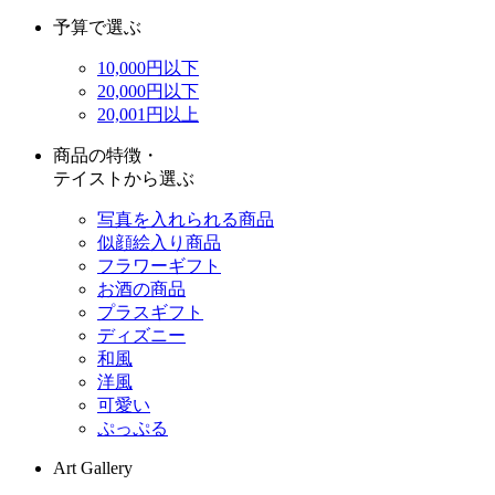
予算で選ぶ
10,000円以下
20,000円以下
20,001円以上
商品の特徴・
テイストから選ぶ
写真を入れられる商品
似顔絵入り商品
フラワーギフト
お酒の商品
プラスギフト
ディズニー
和風
洋風
可愛い
ぷっぷる
Art Gallery