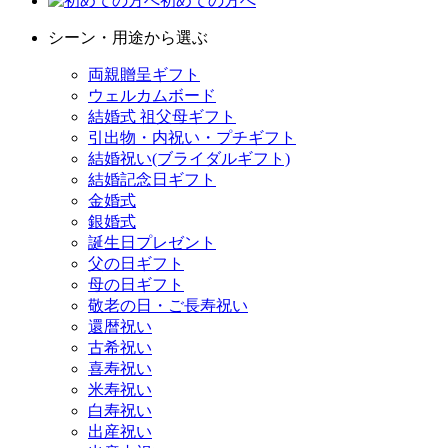
初めての方へ
シーン・用途から選ぶ
両親贈呈ギフト
ウェルカムボード
結婚式 祖父母ギフト
引出物・内祝い・プチギフト
結婚祝い(ブライダルギフト)
結婚記念日ギフト
金婚式
銀婚式
誕生日プレゼント
父の日ギフト
母の日ギフト
敬老の日・ご長寿祝い
還暦祝い
古希祝い
喜寿祝い
米寿祝い
白寿祝い
出産祝い