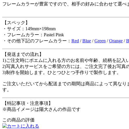
フレームカラーが豊富ですので、相手の好みに合わせて選べ
【スペック】
・サイズ：149mm×198mm
・フレームカラー：Pastel Pink
・その他下記のフレームカラー：
Red
/
Blue
/
Green
/
Orange
/
B
【発送までの流れ】
1)ご注文時にポエムに入れる方のお名前や年齢、続柄を記入
2)写真入れサービスをご希望の方には、ご注文完了後お写真
3)制作を開始します。ひとつひとつ手作りで製作します。
ご注文いただいてから配送までの期間は商品によって異なりま
す。
【特記事項・注意事項】
※商品イメージは陽大さんの作品です
この商品の評価