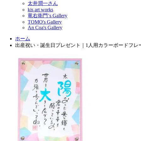
太井潤一さん
kis art works
竜右衛門’s Gallery
TOMO's Gallery
An Coa's Gallery
ホーム
出産祝い・誕生日プレゼント｜1人用カラーボードフレーム CUB