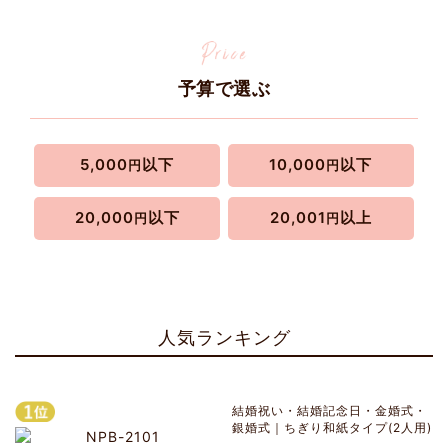
予算で選ぶ
5,000
以下
10,000
以下
円
円
20,000
以下
20,001
以上
円
円
人気ランキング
結婚祝い・結婚記念日・金婚式・
銀婚式｜ちぎり和紙タイプ(2人用)