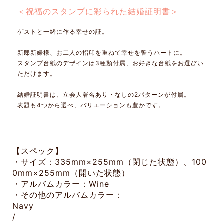
＜祝福のスタンプに彩られた結婚証明書＞
ゲストと一緒に作る幸せの証。
新郎新婦様、お二人の指印を重ねて幸せを誓うハートに。
スタンプ台紙のデザインは3種類付属、お好きな台紙をお選びい
ただけます。
結婚証明書は、立会人署名あり・なしの2パターンが付属。
表題も4つから選べ、バリエーションも豊かです。
【スペック】
・サイズ：335mm×255mm（閉じた状態）、100
0mm×255mm（開いた状態）
・アルバムカラー：Wine
・その他のアルバムカラー：
Navy
/