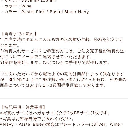
・サイズ：335mm×255mm
・カラー：Wine
・カラー：
Pastel Pink
/
Pastel Blue
/
Navy
【発送までの流れ】
1)ご注文時にポエムに入れる方のお名前や年齢、続柄を記入いた
だきます。
2)写真入れサービスをご希望の方には、ご注文完了後お写真の送
付についてメールでご連絡させていただきます。
3)制作を開始します。ひとつひとつ手作りで製作します。
ご注文いただいてから配送までの期間は商品によって異なります
が、引出物のようにご発注数が多い場合は約1ヶ月程度、その他の
商品についてはおよそ2〜3週間程度頂戴しております。
【特記事項・注意事項】
※写真のサイズはハガキサイズタテ2枚B5サイズ1枚です。
※写真はお客様自身でお入れください。
※Navy・Pastel Blueの場合はプレートカラーはSilver、Wine・