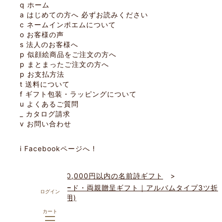
q
ホーム
a
はじめての方へ
必ずお読みください
c
ネームインポエムについて
o
お客様の声
s
法人のお客様へ
p
似顔絵商品をご注文の方へ
p
まとまったご注文の方へ
p
お支払方法
t
送料について
f
ギフト包装・ラッピングについて
u
よくあるご質問
_
カタログ請求
v
お問い合わせ
i
Facebookページへ
!
ホーム
20,000円以内の名前詩ギフト
ウェルカムボード・両親贈呈ギフト｜アルバムタイプ3ツ折
ログイン
り(Wine)(2人用)
カート