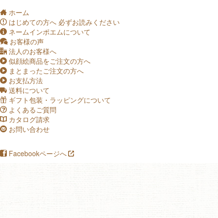
ホーム
q
はじめての方へ
必ずお読みください
a
ネームインポエムについて
c
お客様の声
o
法人のお客様へ
s
似顔絵商品をご注文の方へ
p
まとまったご注文の方へ
p
お支払方法
p
送料について
t
ギフト包装・ラッピングについて
f
よくあるご質問
u
カタログ請求
_
お問い合わせ
v
Facebookページへ
i
!