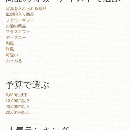
写真を入れられる商品
似顔絵入り商品
フラワーギフト
お酒の商品
プラスギフト
ディズニー
和風
洋風
可愛い
ぷっぷる
予算で選ぶ
5,000
以下
円
10,000
以下
円
20,000
以下
円
20,001
以上
円
人気ランキング