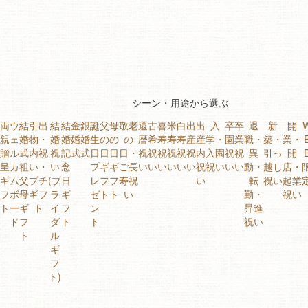
シーン・用途から選ぶ
両
ウ
結
引出
結
結
金
銀
誕
父
母
敬老
還
古
喜
米
白
出
出
入
卒
卒
退
新
開
親
ェ
婚
物・
婚
婚
婚
婚
生
の
の
の
暦
希
寿
寿
寿
産
産
学・
園
業
職・
築・
業・
贈
ル
式
内祝
祝
記
式
式
日
日
日
日・
祝
祝
祝
祝
祝
祝
内
入園
祝
祝
異
引っ
開
呈
カ
祖
い・
い
念
プ
ギ
ギ
ご長
い
い
い
い
い
い
祝
祝い
い
い
動・
越し
店・
ギ
ム
父
プチ
(ブ
日
レ
フ
フ
寿祝
い
転
祝い
起業
フ
ボ
母
ギフ
ラ
ギ
ゼ
ト
ト
い
勤・
祝い
ト
ー
ギ
ト
イ
フ
ン
昇進
ド
フ
ダ
ト
ト
祝い
ト
ル
ギ
フ
ト)