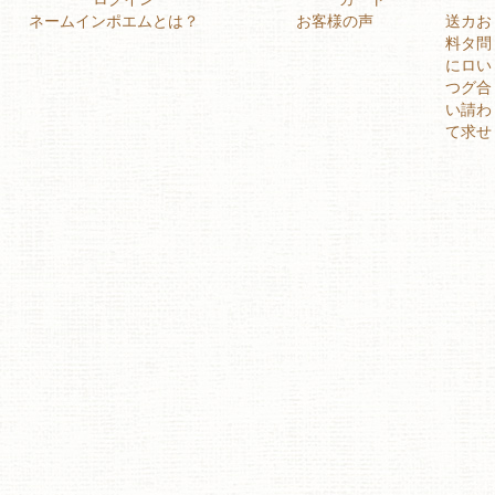
ネームインポエムとは？
お客様の声
送
カ
お
料
タ
問
に
ロ
い
つ
グ
合
い
請
わ
て
求
せ