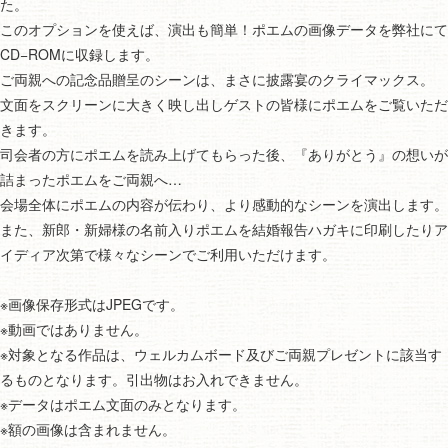
た。
このオプションを使えば、演出も簡単！ポエムの画像データを弊社にて
CD−ROMに収録します。
ご両親への記念品贈呈のシーンは、まさに披露宴のクライマックス。
文面をスクリーンに大きく映し出しゲストの皆様にポエムをご覧いただ
きます。
司会者の方にポエムを読み上げてもらった後、『ありがとう』の想いが
詰まったポエムをご両親へ…
会場全体にポエムの内容が伝わり、より感動的なシーンを演出します。
また、新郎・新婦様の名前入りポエムを結婚報告ハガキに印刷したりア
イディア次第で様々なシーンでご利用いただけます。
※画像保存形式はJPEGです。
※動画ではありません。
※対象となる作品は、ウェルカムボード及びご両親プレゼントに該当す
るものとなります。引出物はお入れできません。
※データはポエム文面のみとなります。
※額の画像は含まれません。