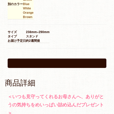
別のカラー
Blue
White
Orange
Brown
サイズ
238mm×290mm
タイプ
スタンド
お届け予定日
約2週間後
商品詳細
＜いつも見守ってくれるお母さんへ、ありがと
うの気持ちをめいっぱい詰め込んだプレゼント
＞