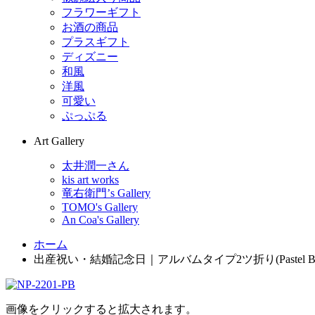
フラワーギフト
お酒の商品
プラスギフト
ディズニー
和風
洋風
可愛い
ぷっぷる
Art Gallery
太井潤一さん
kis art works
竜右衛門’s Gallery
TOMO's Gallery
An Coa's Gallery
ホーム
出産祝い・結婚記念日｜アルバムタイプ2ツ折り(Pastel Blu
画像をクリックすると拡大されます。