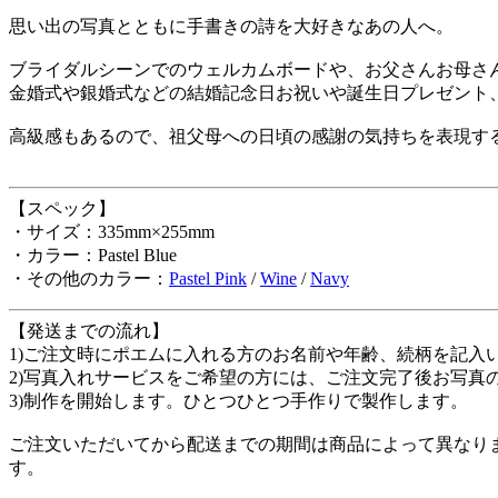
思い出の写真とともに手書きの詩を大好きなあの人へ。
ブライダルシーンでのウェルカムボードや、お父さんお母さ
金婚式や銀婚式などの結婚記念日お祝いや誕生日プレゼント
高級感もあるので、祖父母への日頃の感謝の気持ちを表現す
【スペック】
・サイズ：335mm×255mm
・カラー：Pastel Blue
・その他のカラー：
Pastel Pink
/
Wine
/
Navy
【発送までの流れ】
1)ご注文時にポエムに入れる方のお名前や年齢、続柄を記入
2)写真入れサービスをご希望の方には、ご注文完了後お写真
3)制作を開始します。ひとつひとつ手作りで製作します。
ご注文いただいてから配送までの期間は商品によって異なりま
す。