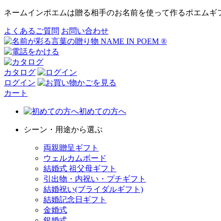
ネームインポエムは贈る相手のお名前を使って作るポエムギ
よくあるご質問
お問い合わせ
カタログ
ログイン
カート
初めての方へ
シーン・用途から選ぶ
両親贈呈ギフト
ウェルカムボード
結婚式 祖父母ギフト
引出物・内祝い・プチギフト
結婚祝い(ブライダルギフト)
結婚記念日ギフト
金婚式
銀婚式