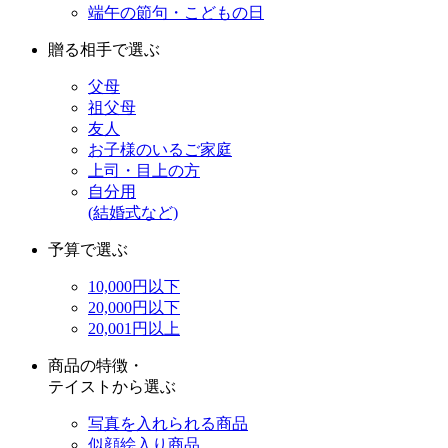
端午の節句・こどもの日
贈る相手で選ぶ
父母
祖父母
友人
お子様のいるご家庭
上司・目上の方
自分用
(結婚式など)
予算で選ぶ
10,000円以下
20,000円以下
20,001円以上
商品の特徴・
テイストから選ぶ
写真を入れられる商品
似顔絵入り商品