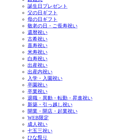
誕生日プレゼント
父の日ギフト
母の日ギフト
敬老の日・ご長寿祝い
還暦祝い
古希祝い
喜寿祝い
米寿祝い
白寿祝い
出産祝い
出産内祝い
入学・入園祝い
卒園祝い
卒業祝い
退職・異動・転勤・昇進祝い
新築・引っ越し祝い
開業・開店・起業祝い
WEB限定
成人祝い
七五三祝い
ひな祭り