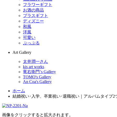
フラワーギフト
お酒の商品
プラスギフト
ディズニー
和風
洋風
可愛い
ぷっぷる
Art Gallery
太井潤一さん
kis art works
竜右衛門’s Gallery
TOMO's Gallery
An Coa's Gallery
ホーム
結婚祝い･入学、卒業祝い･退職祝い｜アルバムタイプ2ツ折
画像をクリックすると拡大されます。