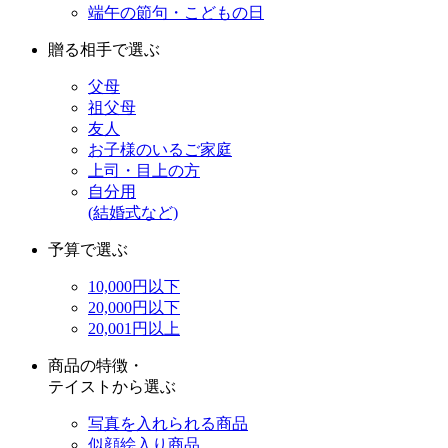
端午の節句・こどもの日
贈る相手で選ぶ
父母
祖父母
友人
お子様のいるご家庭
上司・目上の方
自分用
(結婚式など)
予算で選ぶ
10,000円以下
20,000円以下
20,001円以上
商品の特徴・
テイストから選ぶ
写真を入れられる商品
似顔絵入り商品