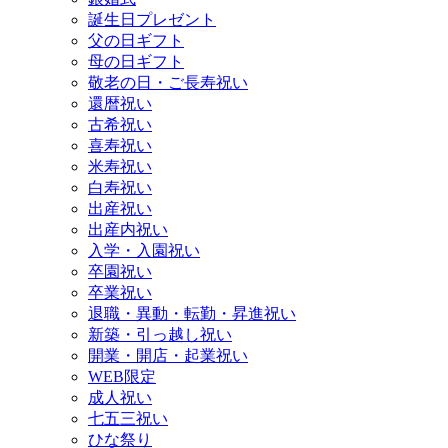
誕生日プレゼント
父の日ギフト
母の日ギフト
敬老の日・ご長寿祝い
還暦祝い
古希祝い
喜寿祝い
米寿祝い
白寿祝い
出産祝い
出産内祝い
入学・入園祝い
卒園祝い
卒業祝い
退職・異動・転勤・昇進祝い
新築・引っ越し祝い
開業・開店・起業祝い
WEB限定
成人祝い
七五三祝い
ひな祭り