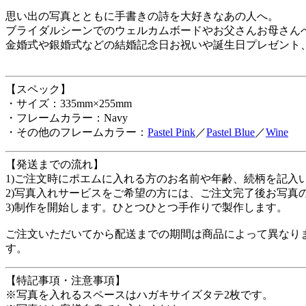
思い出の写真とともに手書きの詩を大好きなあの人へ。
ブライダルシーンでのウェルカムボードやお父さんお母さん
金婚式や銀婚式などの結婚記念日お祝いや誕生日プレゼント
【スペック】
・サイズ：335mm×255mm
・フレームカラー：Navy
・その他のフレームカラー：
Pastel Pink
／
Pastel Blue
／
Wine
【発送までの流れ】
1)ご注文時にポエムに入れる方のお名前や年齢、続柄を記入
2)写真入れサービスをご希望の方には、ご注文完了後お写真
3)制作を開始します。ひとつひとつ手作りで製作します。
ご注文いただいてから配送までの期間は商品によって異なりま
す。
【特記事項・注意事項】
※写真を入れるスペースはハガキサイズタテ2枚です。