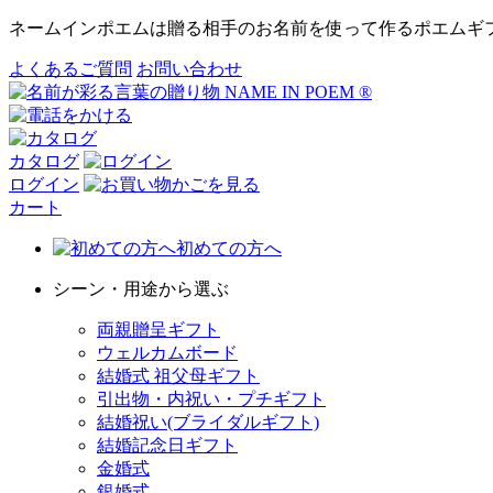
ネームインポエムは贈る相手のお名前を使って作るポエムギ
よくあるご質問
お問い合わせ
カタログ
ログイン
カート
初めての方へ
シーン・用途から選ぶ
両親贈呈ギフト
ウェルカムボード
結婚式 祖父母ギフト
引出物・内祝い・プチギフト
結婚祝い(ブライダルギフト)
結婚記念日ギフト
金婚式
銀婚式