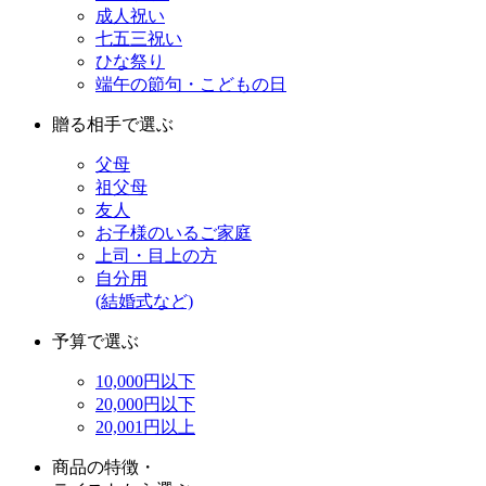
成人祝い
七五三祝い
ひな祭り
端午の節句・こどもの日
贈る相手で選ぶ
父母
祖父母
友人
お子様のいるご家庭
上司・目上の方
自分用
(結婚式など)
予算で選ぶ
10,000円以下
20,000円以下
20,001円以上
商品の特徴・