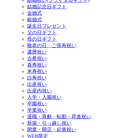
結婚祝い(ブライダルギフト)
結婚記念日ギフト
金婚式
銀婚式
誕生日プレゼント
父の日ギフト
母の日ギフト
敬老の日・ご長寿祝い
還暦祝い
古希祝い
喜寿祝い
米寿祝い
白寿祝い
出産祝い
出産内祝い
入学・入園祝い
卒園祝い
卒業祝い
退職・異動・転勤・昇進祝い
新築・引っ越し祝い
開業・開店・起業祝い
WEB限定