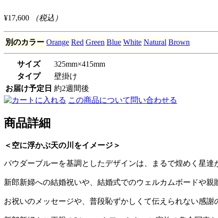
¥17,600
（税込）
別のカラー
Orange
Red
Green
Blue
White
Natural
Brown
サイズ
325mm×415mm
タイプ
壁掛け
お届け予定日
約2週間後
この商品について問い合わせる
商品詳細
＜空に浮かぶ天の川をイメージ＞
パウダーブルーを基調としたデザインは、まるで煌めく星達
新郎新婦への結婚祝いや、結婚式でのウェルカムボードや親
お祝いのメッセージや、普段恥ずかしくて伝えられない感謝