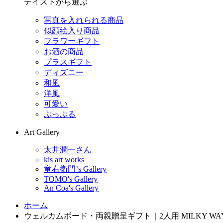
テイストから選ぶ
写真を入れられる商品
似顔絵入り商品
フラワーギフト
お酒の商品
プラスギフト
ディズニー
和風
洋風
可愛い
ぷっぷる
Art Gallery
太井潤一さん
kis art works
竜右衛門’s Gallery
TOMO's Gallery
An Coa's Gallery
ホーム
ウェルカムボード・両親贈呈ギフト｜2人用 MILKY WAY(O