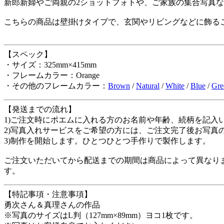
新郎新婦やご両親の2ショットフォトや、ご家族の集合写真
こちらの商品は壁掛けタイプで、玄関やリビングなどに飾る
【スペック】
・サイズ：325mm×415mm
・フレームカラー：Orange
・その他のフレームカラー：
Brown
/
Natural
/
White
/
Blue
/
Gre
【発送までの流れ】
1)ご注文時にポエムに入れる方のお名前や年齢、続柄を記入
2)写真入れサービスをご希望の方には、ご注文完了後お写真
3)制作を開始します。ひとつひとつ手作りで製作します。
ご注文いただいてから配送までの期間は商品によって異なりま
す。
【特記事項・注意事項】
勇次さん＆真理さんの作品
※写真のサイズはL判（127mm×89mm）ヨコ1枚です。