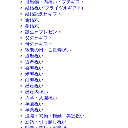
引出物・内祝い・プチギフト
結婚祝い(ブライダルギフト)
結婚記念日ギフト
金婚式
銀婚式
誕生日プレゼント
父の日ギフト
母の日ギフト
敬老の日・ご長寿祝い
還暦祝い
古希祝い
喜寿祝い
米寿祝い
白寿祝い
出産祝い
出産内祝い
入学・入園祝い
卒園祝い
卒業祝い
退職・異動・転勤・昇進祝い
新築・引っ越し祝い
開業・開店・起業祝い