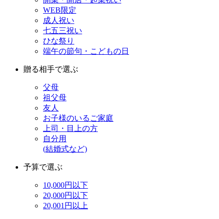
WEB限定
成人祝い
七五三祝い
ひな祭り
端午の節句・こどもの日
贈る相手で選ぶ
父母
祖父母
友人
お子様のいるご家庭
上司・目上の方
自分用
(結婚式など)
予算で選ぶ
10,000円以下
20,000円以下
20,001円以上