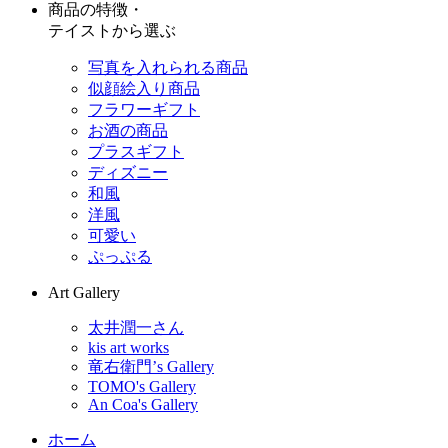
商品の特徴・
テイストから選ぶ
写真を入れられる商品
似顔絵入り商品
フラワーギフト
お酒の商品
プラスギフト
ディズニー
和風
洋風
可愛い
ぷっぷる
Art Gallery
太井潤一さん
kis art works
竜右衛門’s Gallery
TOMO's Gallery
An Coa's Gallery
ホーム