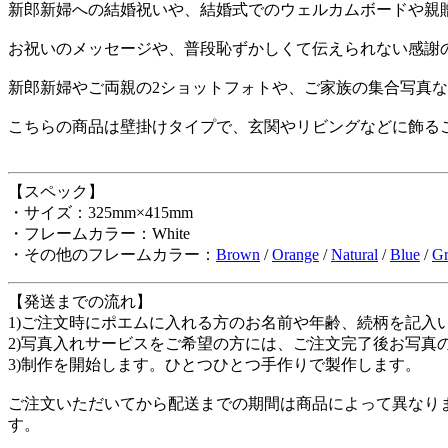
新郎新婦への結婚祝いや、結婚式でのウェルカムボードや親
お祝いのメッセージや、普段恥ずかしくて伝えられない感謝
新郎新婦やご両親の2ショットフォトや、ご家族の集合写真
こちらの商品は壁掛けタイプで、玄関やリビングなどに飾る
【スペック】
・サイズ：325mm×415mm
・フレームカラー：White
・その他のフレームカラー：
Brown
/
Orange
/
Natural
/
Blue
/
Gr
【発送までの流れ】
1)ご注文時にポエムに入れる方のお名前や年齢、続柄を記入
2)写真入れサービスをご希望の方には、ご注文完了後お写真
3)制作を開始します。ひとつひとつ手作りで製作します。
ご注文いただいてから配送までの期間は商品によって異なりま
す。