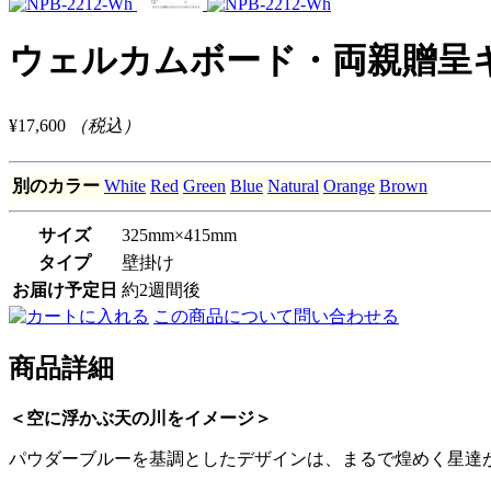
ウェルカムボード・両親贈呈ギフト｜
¥17,600
（税込）
別のカラー
White
Red
Green
Blue
Natural
Orange
Brown
サイズ
325mm×415mm
タイプ
壁掛け
お届け予定日
約2週間後
この商品について問い合わせる
商品詳細
＜空に浮かぶ天の川をイメージ＞
パウダーブルーを基調としたデザインは、まるで煌めく星達